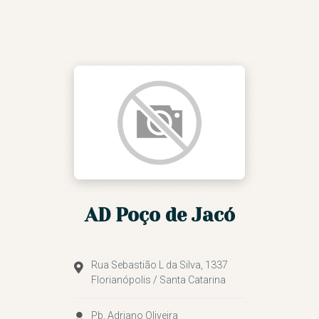
ASSEMBLEIA DE DEUS DE
FLORIANÓPOLIS
Conduzidos pelo Espírtito Santo
NOSSA IGREJA
IGREJAS
MINISTÉRIOS
AGENDA DE EVENTOS
CULTO AO VIVO E
AD Poço de Jacó
PREGAÇÕES
SEJA UM VOLUNTÁRIO
CONTATO
Rua Sebastião L da Silva, 1337
Florianópolis / Santa Catarina
Pb. Adriano Oliveira