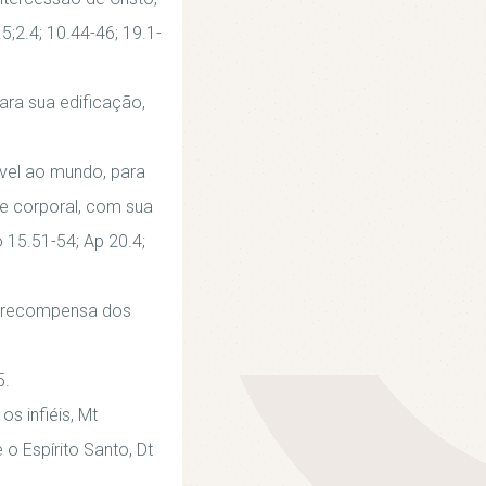
5;2.4; 10.44-46; 19.1-
para sua edificação,
sível ao mundo, para
l e corporal, com sua
o 15.51-54; Ap 20.4;
 a recompensa dos
5.
os infiéis, Mt
o Espírito Santo, Dt