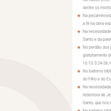
dentre os mortos
Na pecaminosida
a fé na obra exp
Na necessidade 
Santo e da pala
No perdão dos p
gratuitamente de
10.13; 3.24-26; H
No batismo bíbl
do Filho e do Es
Na necessidade 
redentora de Jes
Santo, que nos c
No batismo bíbl