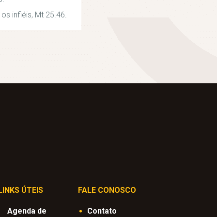
os infiéis, Mt 25.46.
LINKS ÚTEIS
FALE CONOSCO
Agenda de
Contato