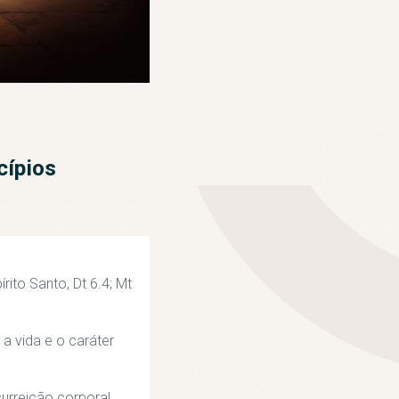
cípios
rito Santo, Dt 6.4; Mt
 a vida e o caráter
surreição corporal