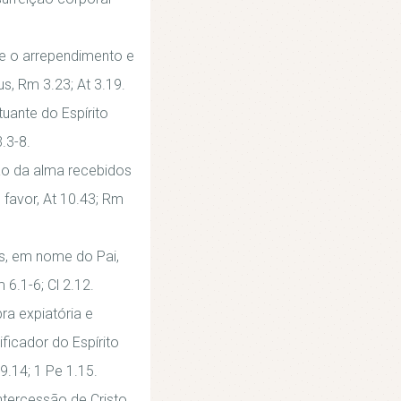
e o arrependimento e
s, Rm 3.23; At 3.19.
uante do Espírito
.3-8.
ção da alma recebidos
 favor, At 10.43; Rm
s, em nome do Pai,
6.1-6; Cl 2.12.
ra expiatória e
ficador do Espírito
9.14; 1 Pe 1.15.
tercessão de Cristo,