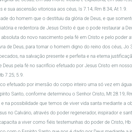
 e sua ascensão vitoriosa aos céus, Is 7.14; Rm 8.34; At 1.9.
de do homem que o destituiu da glória de Deus, e que soment
iatória e redentora de Jesus Cristo é que o pode restaurar a Deu
absoluta do novo nascimento pela fé em Cristo e pelo poder at
vra de Deus, para tornar o homem digno do reino dos céus, Jo 3
ecados, na salvação presente e perfeita e na eterna justifica
 Deus pela fé no sacrifício efetuado por Jesus Cristo em nosso
b 7.25; 5.9.
ico efetuado por imersão do corpo inteiro uma só vez em água
pírito Santo, conforme determinou o Senhor Cristo, Mt 28.19; Rm 
e na possibilidade que temos de viver vida santa mediante a ob
us no Calvário, através do poder regenerador, inspirador e santi
apacita a viver como fiéis testemunhas do poder de Cristo, Hb 
ico com o Espírito Santo que nos é dado por Deus mediante a in