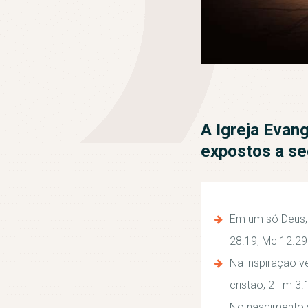
A Igreja Evan
expostos a se
Em um só Deus, e
28.19; Mc 12.29
Na inspiração ve
cristão, 2 Tm 3.
No nascimento v