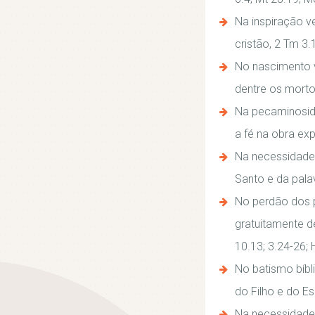
Na inspiração ve
cristão, 2 Tm 3.
No nascimento v
dentre os mortos
Na pecaminosida
a fé na obra exp
Na necessidade 
Santo e da pala
No perdão dos p
gratuitamente de
10.13; 3.24-26; H
No batismo bíbl
do Filho e do Es
Na necessidade 