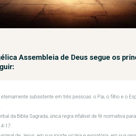
gélica Assembleia de Deus segue os prin
guir:
ternamente subsistente em três pessoas: o Pai, o filho e o Espí
.
rbal da Bíblia Sagrada, única regra infalível de fé normativa para
14-17.
irginal de Jesus, em sua morte vicária e expiatória, em sua res