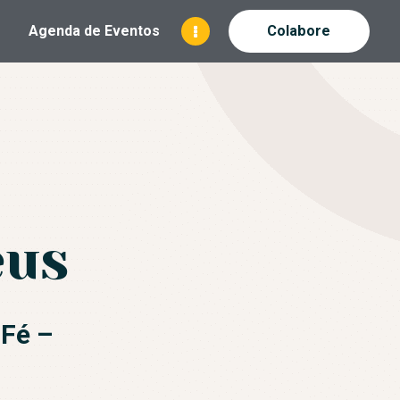
Agenda de Eventos
Colabore
ANÓPOLIS
eus
 Fé –