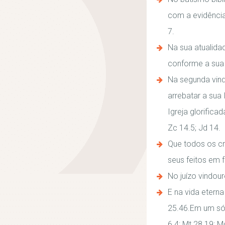
com a evidência 
7.
Na sua atualidad
conforme a sua 
Na segunda vinda
arrebatar a sua 
Igreja glorifica
Zc 14.5; Jd 14.
Que todos os cr
seus feitos em f
No juízo vindour
E na vida eterna
25.46.Em um só D
6.4; Mt 28.19; M