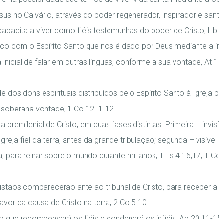
us no Calvário, através do poder regenerador, inspirador e santi
apacita a viver como fiéis testemunhas do poder de Cristo, Hb 
ico com o Espírito Santo que nos é dado por Deus mediante a in
inicial de falar em outras línguas, conforme a sua vontade, At 1.
e dos dons espirituais distribuídos pelo Espírito Santo à Igreja 
soberana vontade, 1 Co 12. 1-12.
 premilenial de Cristo, em duas fases distintas. Primeira – invi
Igreja fiel da terra, antes da grande tribulação; segunda – visíve
da, para reinar sobre o mundo durante mil anos, 1 Ts 4.16,17; 1 C
istãos comparecerão ante ao tribunal de Cristo, para receber
avor da causa de Cristo na terra, 2 Co 5.10.
o que recompensará os fiéis e condenará os infiéis, Ap 20.11-1