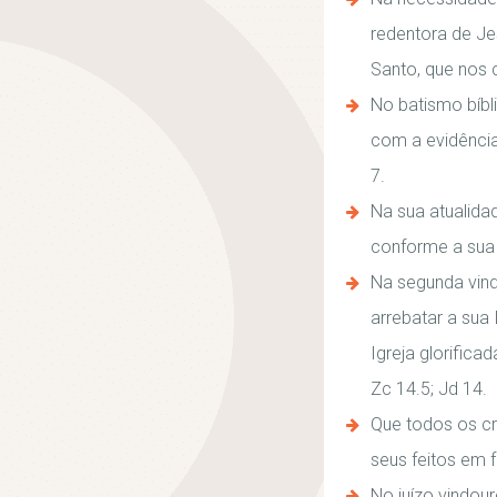
redentora de Jes
Santo, que nos c
No batismo bíbl
com a evidência 
7.
Na sua atualidad
conforme a sua 
Na segunda vinda
arrebatar a sua 
Igreja glorifica
Zc 14.5; Jd 14.
Que todos os cr
seus feitos em f
No juízo vindour