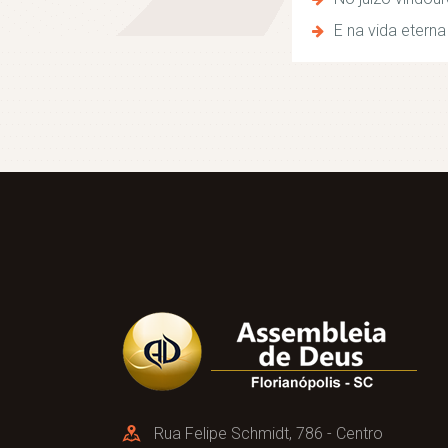
E na vida eterna
Rua Felipe Schmidt, 786 - Centro