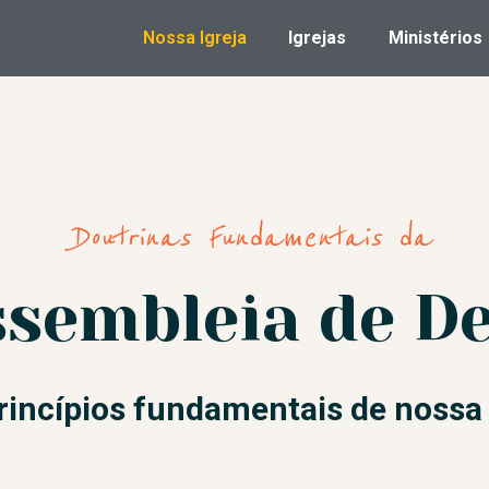
NOSSA IGREJA
Nossa Igreja
Igrejas
Ministérios
IGREJAS
EIA DE DEUS DE FLORI
Conduzidos pelo Espírtito Santo
MINISTÉRIOS
AGENDA DE
Doutrinas Fundamentais da
EVENTOS
CULTO AO VIVO E
sembleia de D
PREGAÇÕES
SEJA UM
rincípios fundamentais de nossa
VOLUNTÁRIO