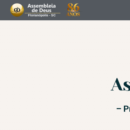
ASSEMBL
As
– P