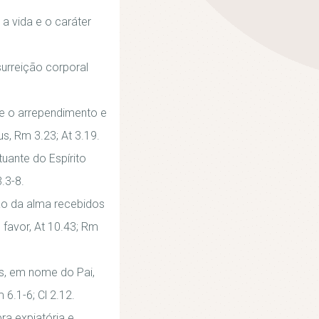
 a vida e o caráter
surreição corporal
e o arrependimento e
s, Rm 3.23; At 3.19.
uante do Espírito
.3-8.
ção da alma recebidos
 favor, At 10.43; Rm
s, em nome do Pai,
6.1-6; Cl 2.12.
ra expiatória e