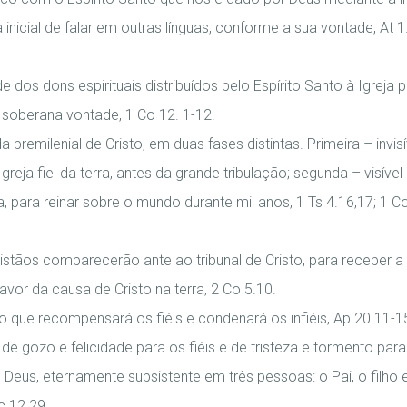
inicial de falar em outras línguas, conforme a sua vontade, At 1.
e dos dons espirituais distribuídos pelo Espírito Santo à Igreja 
soberana vontade, 1 Co 12. 1-12.
 premilenial de Cristo, em duas fases distintas. Primeira – invi
Igreja fiel da terra, antes da grande tribulação; segunda – visíve
da, para reinar sobre o mundo durante mil anos, 1 Ts 4.16,17; 1 C
istãos comparecerão ante ao tribunal de Cristo, para receber
avor da causa de Cristo na terra, 2 Co 5.10.
o que recompensará os fiéis e condenará os infiéis, Ap 20.11-1
 de gozo e felicidade para os fiéis e de tristeza e tormento para 
eus, eternamente subsistente em três pessoas: o Pai, o filho e 
c 12.29.