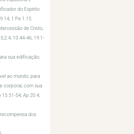
ficador do Espírito
9.14; 1 Pe 1.15.
tercessão de Cristo,
5;2.4; 10.44-46; 19.1-
para sua edificação,
sível ao mundo, para
l e corporal, com sua
o 15.51-54; Ap 20.4;
 a recompensa dos
5.