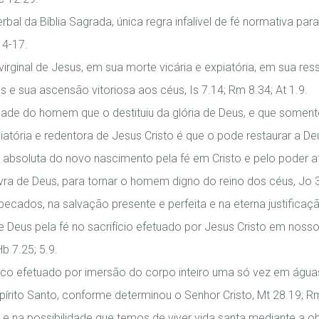
rbal da Bíblia Sagrada, única regra infalível de fé normativa para
14-17.
irginal de Jesus, em sua morte vicária e expiatória, em sua res
 e sua ascensão vitoriosa aos céus, Is 7.14; Rm 8.34; At 1.9.
de do homem que o destituiu da glória de Deus, e que soment
iatória e redentora de Jesus Cristo é que o pode restaurar a Deu
absoluta do novo nascimento pela fé em Cristo e pelo poder at
vra de Deus, para tornar o homem digno do reino dos céus, Jo 3
ecados, na salvação presente e perfeita e na eterna justifica
 Deus pela fé no sacrifício efetuado por Jesus Cristo em nosso
b 7.25; 5.9.
ico efetuado por imersão do corpo inteiro uma só vez em água
pírito Santo, conforme determinou o Senhor Cristo, Mt 28.19; Rm 
e na possibilidade que temos de viver vida santa mediante a ob