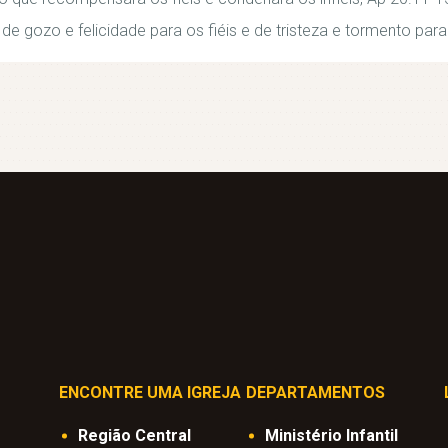
 de gozo e felicidade para os fiéis e de tristeza e tormento para 
ENCONTRE UMA IGREJA
DEPARTAMENTOS
Região Central
Ministério Infantil