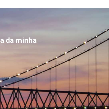
;
tra da minha