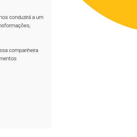
nos conduzirá a um
ansformações,
nossa companheira
omentos