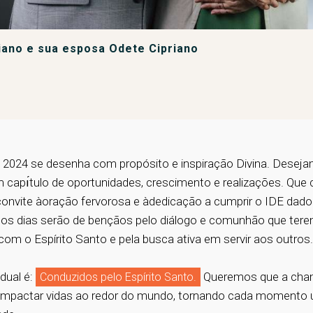
iano e sua esposa Odete Cipriano
2024 se desenha com propósito e inspiração Divina. Desej
 capı́tulo de oportunidades, crescimento e realizações. Que 
onvite àoração fervorosa e àdedicação a cumprir o IDE dado
s dias serão de bençãos pelo diálogo e comunhão que ter
m o Espírito Santo e pela busca ativa em servir aos outros.
ual é:
Queremos que a cha
Conduzidos pelo Espírito Santo.
 impactar vidas ao redor do mundo, tornando cada momento 