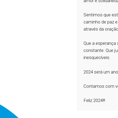
amor e solidaried
Sentimos que est
caminho de paz e 
através da oraçã
Que a esperança s
constante. Que j
inesquecíveis.
2024 será um a
Contamos com voce
Feliz 2024!!!