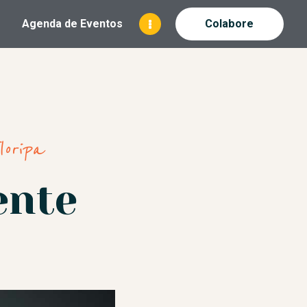
Agenda de Eventos
Colabore
ANÓPOLIS
oripa
ente