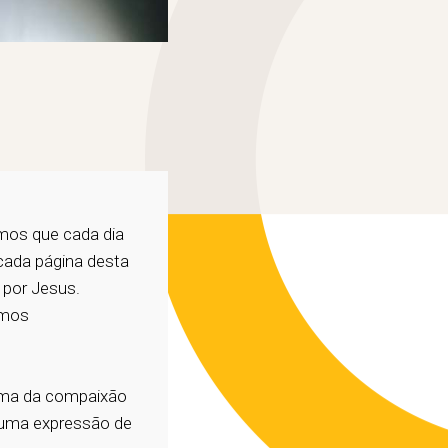
amos que cada dia
cada página desta
 por Jesus.
emos
ma da compaixão
uma expressão de