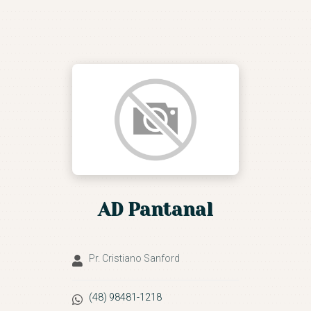
ASSEMBLEIA DE DEUS DE
FLORIANÓPOLIS
Conduzidos pelo Espírtito Santo
NOSSA IGREJA
IGREJAS
MINISTÉRIOS
AGENDA DE EVENTOS
CULTO AO VIVO E
AD Pantanal
PREGAÇÕES
SEJA UM VOLUNTÁRIO
CONTATO
Pr. Cristiano Sanford
(48) 98481-1218