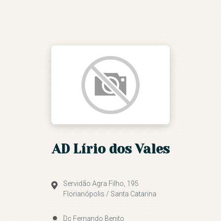
ASSEMBLEIA DE DEUS DE
FLORIANÓPOLIS
Conduzidos pelo Espírtito Santo
NOSSA IGREJA
IGREJAS
MINISTÉRIOS
AGENDA DE EVENTOS
CULTO AO VIVO E
AD Lírio dos Vales
PREGAÇÕES
SEJA UM VOLUNTÁRIO
CONTATO
Servidão Agra Filho, 195
Florianópolis / Santa Catarina
Dc Fernando Benito