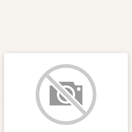
NOSSA IGREJA
IGREJAS
EIA DE DEUS DE FLORI
Conduzidos pelo Espírtito Santo
MINISTÉRIOS
AGENDA DE
EVENTOS
CULTO AO VIVO E
PREGAÇÕES
SEJA UM
VOLUNTÁRIO