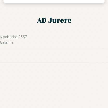
CONTATO
AD Jurere
ky sobrinho 2557
 Catarina