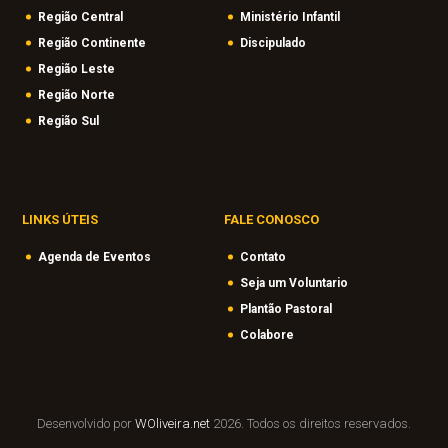
Região Central
Ministério Infantil
Região Continente
Discipulado
Região Leste
Região Norte
Região Sul
LINKS ÚTEIS
FALE CONOSCO
Agenda de Eventos
Contato
Seja um Voluntario
Plantão Pastoral
Colabore
Desenvolvido por
WOliveira.net
2026. Todos os direitos reservados.