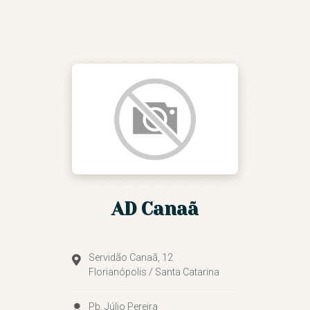
ASSEMBLEIA DE DEUS DE
FLORIANÓPOLIS
Conduzidos pelo Espírtito Santo
NOSSA IGREJA
IGREJAS
MINISTÉRIOS
AGENDA DE EVENTOS
CULTO AO VIVO E
AD Canaã
PREGAÇÕES
SEJA UM VOLUNTÁRIO
CONTATO
Servidão Canaã, 12
Florianópolis / Santa Catarina
Pb. Júlio Pereira