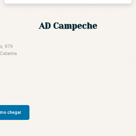
CONTATO
AD Campeche
s, 979
 Catarina
mo chegar