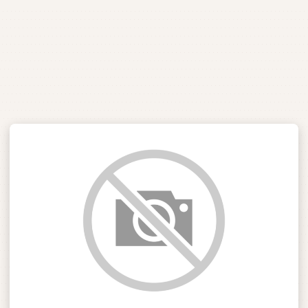
NOSSA IGREJA
IGREJAS
EIA DE DEUS DE FLORI
Conduzidos pelo Espírtito Santo
MINISTÉRIOS
AGENDA DE
EVENTOS
CULTO AO VIVO E
PREGAÇÕES
SEJA UM
VOLUNTÁRIO