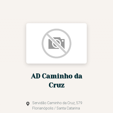
ASSEMBLEIA DE DEUS DE
FLORIANÓPOLIS
Conduzidos pelo Espírtito Santo
NOSSA IGREJA
IGREJAS
MINISTÉRIOS
AGENDA DE EVENTOS
CULTO AO VIVO E
AD Caminho da
PREGAÇÕES
Cruz
SEJA UM VOLUNTÁRIO
CONTATO
Servidão Caminho da Cruz, 579
Florianópolis / Santa Catarina