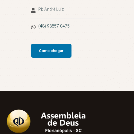
Pb André Luiz
(48) 98857-0475
Como chegar